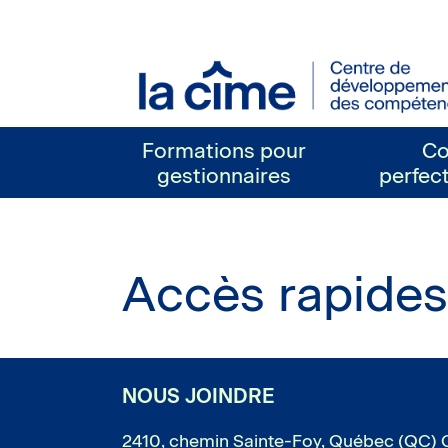
La
Cime
Formations pour
Co
gestionnaires
perfec
Accès rapides
Pied de page
NOUS JOINDRE
2410, chemin Sainte-Foy, Québec (QC) 