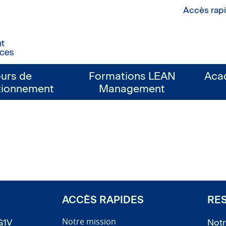
Accès rap
urs de
Formations LEAN
Aca
tionnement
Management
ACCÈS RAPIDES
RE
Notre mission
G1V
Notr