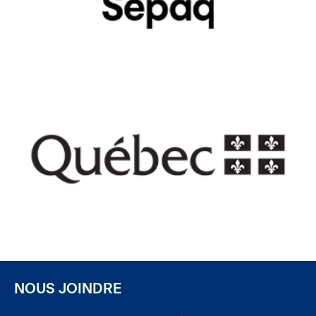
Pied de page
NOUS JOINDRE